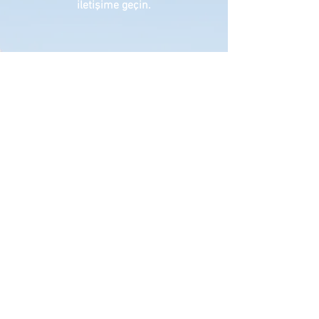
iletişime geçin.
Spor Tırmanış Eğitimi
Bilgi ve görseller için tıklayınız
Eğitimler teorik ve uygulamalı, bire
bir
ya da g
rup olarak verilmektedir.
Detaylı bilgi ve sorularınız için lütfen
iletişime geçin.