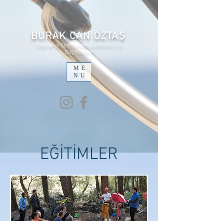
BURAK CAN ÖZTAŞ
Dağcılık ve Spor Tırmanış Antrenörü &
Dağ Rehberi
ME
NU
EĞİTİMLER