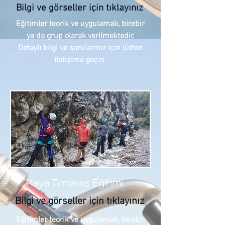
Bilgi ve görseller için tıklayınız
Eğitimler teorik ve uygulamalı, bire
bir
ya da g
rup olarak verilmektedir.
Detaylı bilgi ve sorularınız için lütfen
iletişime geçin.
Kaya Tırmanış Eğitimi
Bilgi ve görseller için tıklayınız
Eğitimler teorik ve uygulamalı, bire
bir