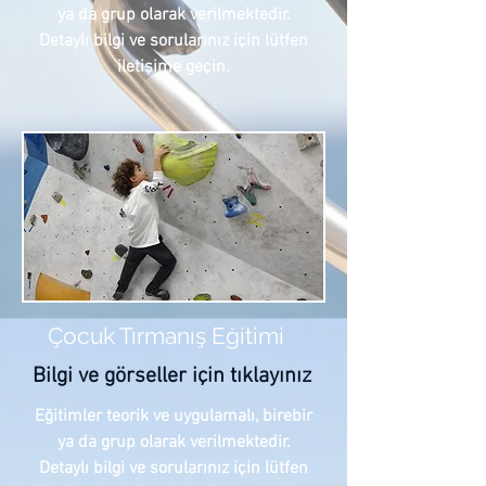
ya da g
rup olarak verilmektedir.
Detaylı bilgi ve sorularınız için lütfen
iletişime geçin.
Çocuk Tırmanış Eğitimi
Bilgi ve görseller için tıklayınız
Eğitimler teorik ve uygulamalı, bire
bir
ya da g
rup olarak verilmektedir.
Detaylı bilgi ve sorularınız için lütfen