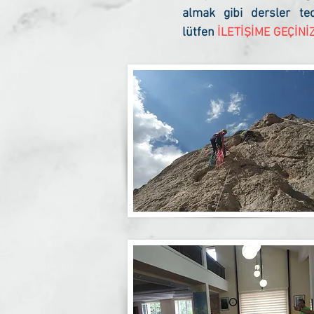
almak gibi dersler teo
lütfen
İLETİŞİME GEÇİNİ