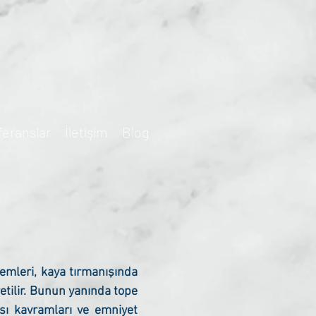
feranslar
İletişim
Blog
temleri, kaya tırmanışında
retilir. Bunun yanında tope
ası kavramları ve emniyet