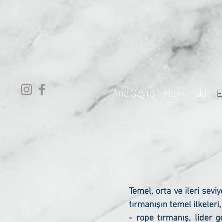
Ana Sayfa
Hakkımda
E
Temel, orta ve ileri sev
tırmanışın temel ilkeleri
- rope tırmanış, lider 