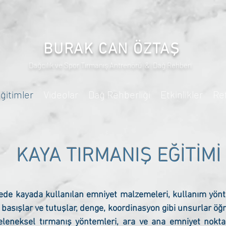
BURAK CAN ÖZTAŞ
Dağcılık ve Spor Tırmanış Antrenörü &
Dağ Rehberi
ğitimler
Videolar
Dağ Rehberliği
Etkinlikler
Re
KAYA TIRMANIŞ EĞİTİMİ
iyede kayada kullanılan emniyet malzemeleri, kullanım yön
, basışlar ve tutuşlar, denge, koordinasyon gibi unsurlar öğ
geleneksel tırmanış yöntemleri, ara ve ana emniyet nokt